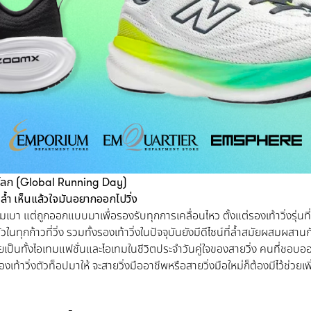
่งโลก (Global Running Day)
น์ล้ำ เห็นแล้วใจมันอยากออกไปวิ่ง
ความเบา แต่ถูกออกแบบมาเพื่อรองรับทุกการเคลื่อนไหว ตั้งแต่รองเท้าวิ่งรุ่นที
วในทุกก้าวที่วิ่ง รวมทั้งรองเท้าวิ่งในปัจจุบันยังมีดีไซน์ที่ล้ำสมัยผสม
กลายเป็นทั้งไอเทมแฟชั่นและไอเทมในชีวิตประจำวันคู่ใจของสายวิ่ง คนที่ชอบ
้าวิ่งตัวท็อปมาให้ จะสายวิ่งมืออาชีพหรือสายวิ่งมือใหม่ก็ต้องมีไว้ช่วยเ