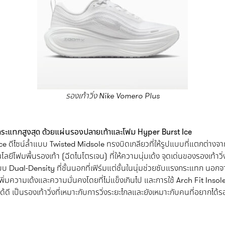
รองเท้าวิ่ง
Nike Vomero Plus
รงกระแทกสูงสุด ด้วยแผ่นรองปลายเท้าและโฟม Hyper Burst Ice
e ดีไซน์ล้ำแบบ Twisted Midsole ทรงบิดเกลียวที่ให้รูปแบบที่แตกต่างจากรอ
ลยีโฟมพื้นรองเท้า (ฉีดไนโตรเจน) ที่ให้ความนุ่มเด้ง จุดเด่นของรองเท้าว
ual-Density ที่ชั้นนอกที่เฟิร์มแต่ชั้นในนุ่มช่วยซับแรงกระแทก นอกจา
พิ่มความเด้งและความมั่นคงโดยที่ไม่แข็งเกินไป และการใช้ Arch Fit Inso
ได้ดี เป็นรองเท้าวิ่งที่เหมาะกับการวิ่งระยะไกลและยังเหมาะกับคนที่อยากได้รองเ