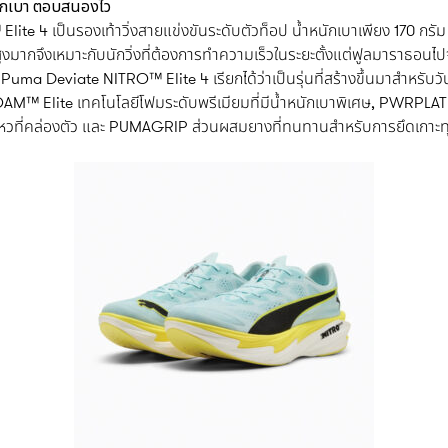
นักเบา ตอบสนองไว
e 4 เป็นรองเท้าวิ่งสายแข่งขันระดับตัวท็อป น้ำหนักเบาเพียง 170 กรัม ช่วยใ
มากจึงเหมาะกับนักวิ่งที่ต้องการทำความเร็วในระยะตั้งแต่ฟูลมาราธอนไป
ิ่ง Puma Deviate NITRO™ Elite 4 เรียกได้ว่าเป็นรุ่นที่สร้างขึ้นมาสำหรับวั
OAM™ Elite เทคโนโลยีโฟมระดับพรีเมียมที่มีน้ำหนักเบาพิเศษ, PWRPLA
นไหวที่คล่องตัว และ PUMAGRIP ส่วนผสมยางที่ทนทานสำหรับการยึดเกาะทุ