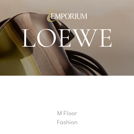
L
O
E
W
E
M Floor
Fashion