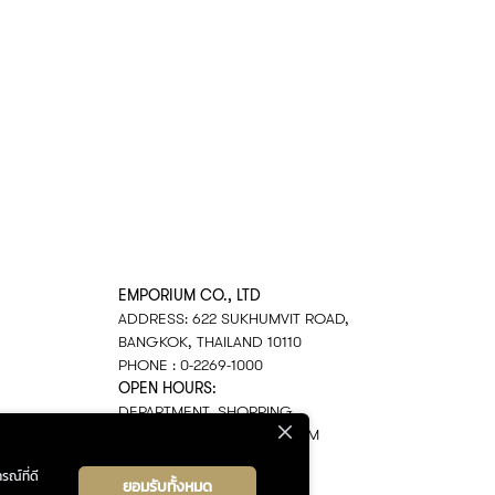
EMPORIUM CO., LTD
ADDRESS: 622 SUKHUMVIT ROAD,
BANGKOK, THAILAND 10110
PHONE : 0-2269-1000
OPEN HOURS:
DEPARTMENT, SHOPPING
EVERY DAY 10.00AM–22.00PM
รณ์ที่ดี
ยอมรับทั้งหมด