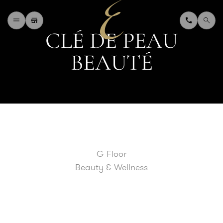
C
L
É
D
E
P
E
A
U
H
O
M
E
B
E
A
U
T
É
W
H
A
T
'
S
O
N
D
I
N
I
N
G
S
H
O
P
P
I
N
G
D
E
P
A
R
T
M
E
N
T
S
T
O
R
E
D
I
R
E
C
T
O
R
Y
B
L
O
G
&
V
L
O
G
T
O
U
R
I
S
T
A
B
O
U
T
U
S
G Floor
F
A
Q
Beauty & Wellness