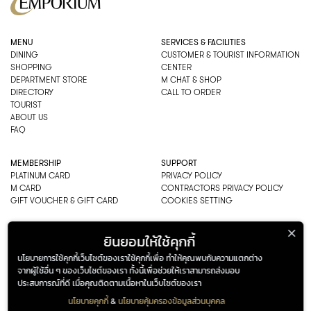
MENU
SERVICES & FACILITIES
DINING
CUSTOMER & TOURIST INFORMATION
SHOPPING
CENTER
DEPARTMENT STORE
M CHAT & SHOP
DIRECTORY
CALL TO ORDER
TOURIST
ABOUT US
FAQ
MEMBERSHIP
SUPPORT
PLATINUM CARD
PRIVACY POLICY
M CARD
CONTRACTORS PRIVACY POLICY
GIFT VOUCHER & GIFT CARD
COOKIES SETTING
EMPORIUM CO., LTD
ยินยอมให้ใช้คุกกี้
ADDRESS: 622 SUKHUMVIT ROAD,
นโยบายการใช้คุกกี้เว็บไซต์ของเราใช้คุกกี้เพื่อ ทำให้คุณพบกับความแตกต่าง
BANGKOK, THAILAND 10110
จากผู้ใช้อื่น ๆ ของเว็บไซต์ของเรา ทั้งนี้เพื่อช่วยให้เราสามารถส่งมอบ
PHONE : 0-2269-1000
ประสบการณ์ที่ดี เมื่อคุณติดตามเนื้อหาในเว็บไซต์ของเรา
OPEN HOURS:
DEPARTMENT, SHOPPING
นโยบายคุกกี้
&
นโยบายคุ้มครองข้อมูลส่วนบุคคล
EVERY DAY 10.00AM–22.00PM
ADDRESS
OPENING HOURS