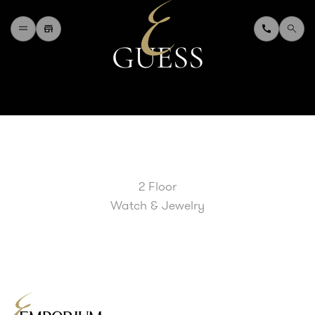
G
U
E
S
S
H
O
M
E
W
H
A
T
'
S
O
N
D
I
N
I
N
G
S
H
O
P
P
I
N
G
D
E
P
A
R
T
M
E
N
T
S
T
O
R
E
D
I
R
E
C
T
O
R
Y
B
L
O
G
&
V
L
O
G
2 Floor
T
O
U
R
I
S
T
Watch & Jewelry
A
B
O
U
T
U
S
F
A
Q