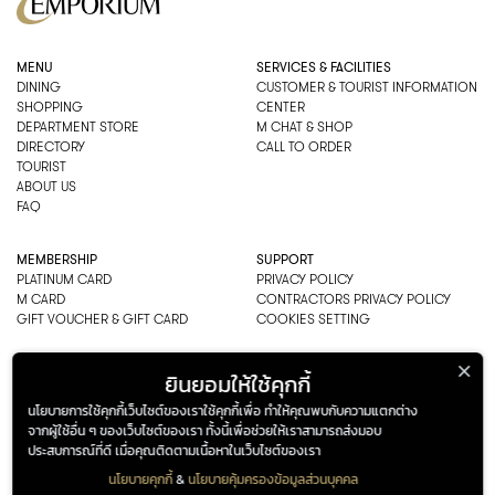
MENU
SERVICES & FACILITIES
DINING
CUSTOMER & TOURIST INFORMATION
SHOPPING
CENTER
DEPARTMENT STORE
M CHAT & SHOP
DIRECTORY
CALL TO ORDER
TOURIST
ABOUT US
FAQ
MEMBERSHIP
SUPPORT
PLATINUM CARD
PRIVACY POLICY
M CARD
CONTRACTORS PRIVACY POLICY
GIFT VOUCHER & GIFT CARD
COOKIES SETTING
EMPORIUM CO., LTD
ยินยอมให้ใช้คุกกี้
ADDRESS: 622 SUKHUMVIT ROAD,
นโยบายการใช้คุกกี้เว็บไซต์ของเราใช้คุกกี้เพื่อ ทำให้คุณพบกับความแตกต่าง
BANGKOK, THAILAND 10110
จากผู้ใช้อื่น ๆ ของเว็บไซต์ของเรา ทั้งนี้เพื่อช่วยให้เราสามารถส่งมอบ
PHONE : 0-2269-1000
ประสบการณ์ที่ดี เมื่อคุณติดตามเนื้อหาในเว็บไซต์ของเรา
OPEN HOURS:
DEPARTMENT, SHOPPING
นโยบายคุกกี้
&
นโยบายคุ้มครองข้อมูลส่วนบุคคล
EVERY DAY 10.00AM–22.00PM
ADDRESS
OPENING HOURS