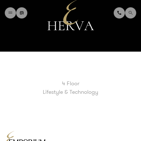
H
E
R
V
A
H
O
M
E
W
H
A
T
'
S
O
N
D
I
N
I
N
G
S
H
O
P
P
I
N
G
D
E
P
A
R
T
M
E
N
T
S
T
O
R
E
D
I
R
E
C
T
O
R
Y
B
L
O
G
&
V
L
O
G
4 Floor
T
O
U
R
I
S
T
Lifestyle & Technology
A
B
O
U
T
U
S
F
A
Q