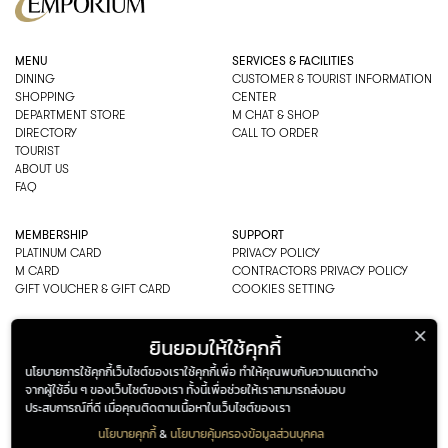
MENU
SERVICES & FACILITIES
DINING
CUSTOMER & TOURIST INFORMATION
SHOPPING
CENTER
DEPARTMENT STORE
M CHAT & SHOP
DIRECTORY
CALL TO ORDER
TOURIST
ABOUT US
FAQ
MEMBERSHIP
SUPPORT
PLATINUM CARD
PRIVACY POLICY
M CARD
CONTRACTORS PRIVACY POLICY
GIFT VOUCHER & GIFT CARD
COOKIES SETTING
EMPORIUM CO., LTD
ยินยอมให้ใช้คุกกี้
ADDRESS: 622 SUKHUMVIT ROAD,
นโยบายการใช้คุกกี้เว็บไซต์ของเราใช้คุกกี้เพื่อ ทำให้คุณพบกับความแตกต่าง
BANGKOK, THAILAND 10110
จากผู้ใช้อื่น ๆ ของเว็บไซต์ของเรา ทั้งนี้เพื่อช่วยให้เราสามารถส่งมอบ
PHONE : 0-2269-1000
ประสบการณ์ที่ดี เมื่อคุณติดตามเนื้อหาในเว็บไซต์ของเรา
OPEN HOURS:
DEPARTMENT, SHOPPING
นโยบายคุกกี้
&
นโยบายคุ้มครองข้อมูลส่วนบุคคล
EVERY DAY 10.00AM–22.00PM
ADDRESS
OPENING HOURS