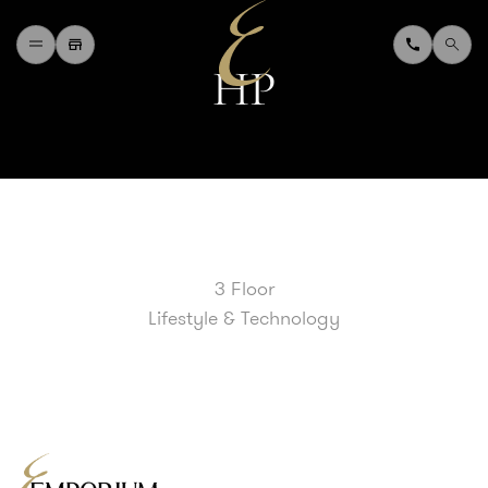
H
P
H
O
M
E
W
H
A
T
'
S
O
N
D
I
N
I
N
G
S
H
O
P
P
I
N
G
D
E
P
A
R
T
M
E
N
T
S
T
O
R
E
D
I
R
E
C
T
O
R
Y
B
L
O
G
&
V
L
O
G
3 Floor
T
O
U
R
I
S
T
Lifestyle & Technology
A
B
O
U
T
U
S
F
A
Q