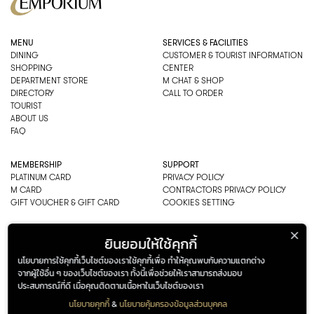
MENU
SERVICES & FACILITIES
DINING
CUSTOMER & TOURIST INFORMATION
SHOPPING
CENTER
DEPARTMENT STORE
M CHAT & SHOP
DIRECTORY
CALL TO ORDER
TOURIST
ABOUT US
FAQ
MEMBERSHIP
SUPPORT
PLATINUM CARD
PRIVACY POLICY
M CARD
CONTRACTORS PRIVACY POLICY
GIFT VOUCHER & GIFT CARD
COOKIES SETTING
EMPORIUM CO., LTD
ยินยอมให้ใช้คุกกี้
ADDRESS: 622 SUKHUMVIT ROAD,
นโยบายการใช้คุกกี้เว็บไซต์ของเราใช้คุกกี้เพื่อ ทำให้คุณพบกับความแตกต่าง
BANGKOK, THAILAND 10110
จากผู้ใช้อื่น ๆ ของเว็บไซต์ของเรา ทั้งนี้เพื่อช่วยให้เราสามารถส่งมอบ
PHONE : 0-2269-1000
ประสบการณ์ที่ดี เมื่อคุณติดตามเนื้อหาในเว็บไซต์ของเรา
OPEN HOURS:
DEPARTMENT, SHOPPING
นโยบายคุกกี้
&
นโยบายคุ้มครองข้อมูลส่วนบุคคล
EVERY DAY 10.00AM–22.00PM
ADDRESS
OPENING HOURS