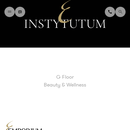
I
N
S
T
Y
T
U
T
U
M
H
O
M
E
W
H
A
T
'
S
O
N
D
I
N
I
N
G
S
H
O
P
P
I
N
G
D
E
P
A
R
T
M
E
N
T
S
T
O
R
E
D
I
R
E
C
T
O
R
Y
B
L
O
G
&
V
L
O
G
G Floor
T
O
U
R
I
S
T
Beauty & Wellness
A
B
O
U
T
U
S
F
A
Q