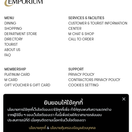
MENU
SERVICES & FACILITIES
DINING
CUSTOMER & TOURIST INFORMATION
SHOPPING
CENTER
DEPARTMENT STORE
M CHAT & SHOP
DIRECTORY
CALL TO ORDER
TOURIST
ABOUT US
FAQ
MEMBERSHIP
SUPPORT
PLATINUM CARD
PRIVACY POLICY
M CARD
CONTRACTORS PRIVACY POLICY
GIFT VOUCHER & GIFT CARD
COOKIES SETTING
EMPORIUM CO., LTD
ยินยอมให้ใช้คุกกี้
ADDRESS: 622 SUKHUMVIT ROAD,
นโยบายการใช้คุกกี้เว็บไซต์ของเราใช้คุกกี้เพื่อ ทำให้คุณพบกับความแตกต่าง
BANGKOK, THAILAND 10110
จากผู้ใช้อื่น ๆ ของเว็บไซต์ของเรา ทั้งนี้เพื่อช่วยให้เราสามารถส่งมอบ
PHONE : 0-2269-1000
ประสบการณ์ที่ดี เมื่อคุณติดตามเนื้อหาในเว็บไซต์ของเรา
OPEN HOURS:
DEPARTMENT, SHOPPING
นโยบายคุกกี้
&
นโยบายคุ้มครองข้อมูลส่วนบุคคล
EVERY DAY 10.00AM–22.00PM
ADDRESS
OPENING HOURS