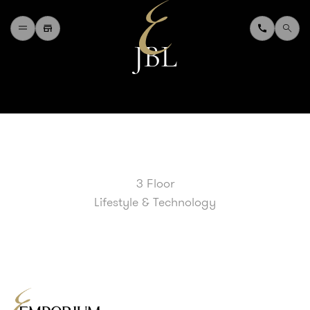
J
B
L
H
O
M
E
W
H
A
T
'
S
O
N
D
I
N
I
N
G
S
H
O
P
P
I
N
G
D
E
P
A
R
T
M
E
N
T
S
T
O
R
E
D
I
R
E
C
T
O
R
Y
B
L
O
G
&
V
L
O
G
3 Floor
T
O
U
R
I
S
T
Lifestyle & Technology
A
B
O
U
T
U
S
F
A
Q