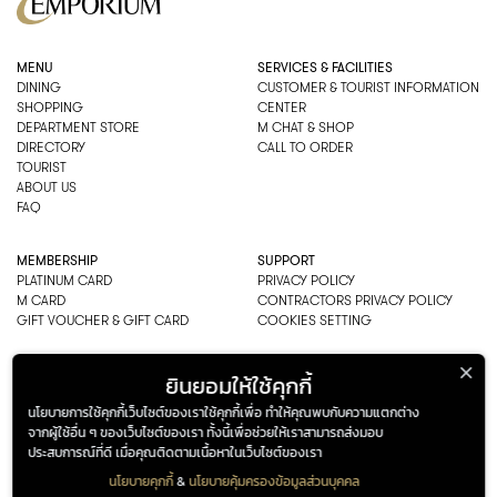
MENU
SERVICES & FACILITIES
DINING
CUSTOMER & TOURIST INFORMATION
SHOPPING
CENTER
DEPARTMENT STORE
M CHAT & SHOP
DIRECTORY
CALL TO ORDER
TOURIST
ABOUT US
FAQ
MEMBERSHIP
SUPPORT
PLATINUM CARD
PRIVACY POLICY
M CARD
CONTRACTORS PRIVACY POLICY
GIFT VOUCHER & GIFT CARD
COOKIES SETTING
EMPORIUM CO., LTD
ยินยอมให้ใช้คุกกี้
ADDRESS: 622 SUKHUMVIT ROAD,
นโยบายการใช้คุกกี้เว็บไซต์ของเราใช้คุกกี้เพื่อ ทำให้คุณพบกับความแตกต่าง
BANGKOK, THAILAND 10110
จากผู้ใช้อื่น ๆ ของเว็บไซต์ของเรา ทั้งนี้เพื่อช่วยให้เราสามารถส่งมอบ
PHONE : 0-2269-1000
ประสบการณ์ที่ดี เมื่อคุณติดตามเนื้อหาในเว็บไซต์ของเรา
OPEN HOURS:
DEPARTMENT, SHOPPING
นโยบายคุกกี้
&
นโยบายคุ้มครองข้อมูลส่วนบุคคล
EVERY DAY 10.00AM–22.00PM
ADDRESS
OPENING HOURS