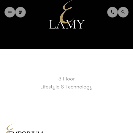
L
A
M
Y
H
O
M
E
W
H
A
T
'
S
O
N
D
I
N
I
N
G
S
H
O
P
P
I
N
G
D
E
P
A
R
T
M
E
N
T
S
T
O
R
E
D
I
R
E
C
T
O
R
Y
B
L
O
G
&
V
L
O
G
3 Floor
T
O
U
R
I
S
T
Lifestyle & Technology
A
B
O
U
T
U
S
F
A
Q