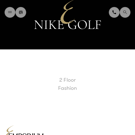
N
I
K
E
G
O
L
F
H
O
M
E
W
H
A
T
'
S
O
N
D
I
N
I
N
G
S
H
O
P
P
I
N
G
D
E
P
A
R
T
M
E
N
T
S
T
O
R
E
D
I
R
E
C
T
O
R
Y
B
L
O
G
&
V
L
O
G
2 Floor
T
O
U
R
I
S
T
Fashion
A
B
O
U
T
U
S
F
A
Q