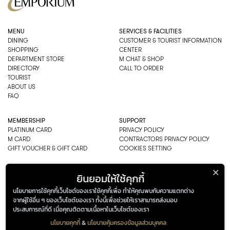
MENU
SERVICES & FACILITIES
DINING
CUSTOMER & TOURIST INFORMATION
SHOPPING
CENTER
DEPARTMENT STORE
M CHAT & SHOP
DIRECTORY
CALL TO ORDER
TOURIST
ABOUT US
FAQ
MEMBERSHIP
SUPPORT
PLATINUM CARD
PRIVACY POLICY
M CARD
CONTRACTORS PRIVACY POLICY
GIFT VOUCHER & GIFT CARD
COOKIES SETTING
EMPORIUM CO., LTD
ยินยอมให้ใช้คุกกี้
ADDRESS: 622 SUKHUMVIT ROAD,
นโยบายการใช้คุกกี้เว็บไซต์ของเราใช้คุกกี้เพื่อ ทำให้คุณพบกับความแตกต่าง
BANGKOK, THAILAND 10110
จากผู้ใช้อื่น ๆ ของเว็บไซต์ของเรา ทั้งนี้เพื่อช่วยให้เราสามารถส่งมอบ
PHONE : 0-2269-1000
ประสบการณ์ที่ดี เมื่อคุณติดตามเนื้อหาในเว็บไซต์ของเรา
OPEN HOURS:
DEPARTMENT, SHOPPING
นโยบายคุกกี้
&
นโยบายคุ้มครองข้อมูลส่วนบุคคล
EVERY DAY 10.00AM–22.00PM
ADDRESS
OPENING HOURS