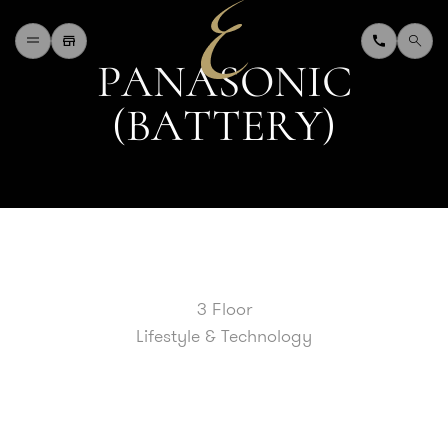
P
A
N
A
S
O
N
I
C
H
O
M
E
(
B
A
T
T
E
R
Y
)
W
H
A
T
'
S
O
N
D
I
N
I
N
G
S
H
O
P
P
I
N
G
D
E
P
A
R
T
M
E
N
T
S
T
O
R
E
D
I
R
E
C
T
O
R
Y
B
L
O
G
&
V
L
O
G
T
O
U
R
I
S
T
A
B
O
U
T
U
S
3 Floor
F
A
Q
Lifestyle & Technology