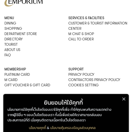
MENU
SERVICES & FACILITIES
DINING
CUSTOMER & TOURIST INFORMATION
SHOPPING
CENTER
DEPARTMENT STORE
M CHAT & SHOP
DIRECTORY
CALL TO ORDER
TOURIST
ABOUT US
FAQ
MEMBERSHIP
SUPPORT
PLATINUM CARD
PRIVACY POLICY
M CARD
CONTRACTORS PRIVACY POLICY
GIFT VOUCHER & GIFT CARD
COOKIES SETTING
EMPORIUM CO., LTD
ยินยอมให้ใช้คุกกี้
ADDRESS: 622 SUKHUMVIT ROAD,
นโยบายการใช้คุกกี้เว็บไซต์ของเราใช้คุกกี้เพื่อ ทำให้คุณพบกับความแตกต่าง
BANGKOK, THAILAND 10110
จากผู้ใช้อื่น ๆ ของเว็บไซต์ของเรา ทั้งนี้เพื่อช่วยให้เราสามารถส่งมอบ
PHONE : 0-2269-1000
ประสบการณ์ที่ดี เมื่อคุณติดตามเนื้อหาในเว็บไซต์ของเรา
OPEN HOURS:
DEPARTMENT, SHOPPING
นโยบายคุกกี้
&
นโยบายคุ้มครองข้อมูลส่วนบุคคล
EVERY DAY 10.00AM–22.00PM
ADDRESS
OPENING HOURS