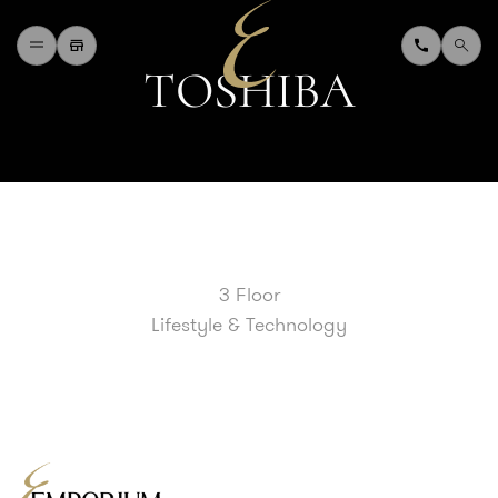
T
O
S
H
I
B
A
H
O
M
E
W
H
A
T
'
S
O
N
D
I
N
I
N
G
S
H
O
P
P
I
N
G
D
E
P
A
R
T
M
E
N
T
S
T
O
R
E
D
I
R
E
C
T
O
R
Y
B
L
O
G
&
V
L
O
G
3 Floor
T
O
U
R
I
S
T
Lifestyle & Technology
A
B
O
U
T
U
S
F
A
Q