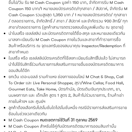
ขึ้นไป/วัน รับ M Cash Coupon มูลค่า 150 บาท, จำกัดการรับ M Cash
Coupon 150 บาท/1 หมายเลขบัตรเครดิต/ทุกสาขา / สัปดาห์, จำกัดรับ M
Cash Coupon รวมสูงสุด 1,350 บาท / 1 หมายเลขบัตรเครดิต/ ทุกสาขา
/ ตลอดรายการ, จำกัดสิทธิ์ / สาขา / สัปดาห์ และจำกัดรวม 900 สิทธิ์/ ทุก
สาขา/ตลอดรายการ (ลูกค้าสามารถตรวจสอบข้อมูลเพิ่มเติม ณ จุดขาย)
นำใบเสร็จ เซลล์สลิป และบัตรเครดิตภายใต้ชื่อ-สกุล และหมายเลขเดียวกัน
มาลงทะเบียนรับ M Cash Coupon ภายในวันและสาขาที่ทำรายการซื้อ
สินค้าหรือบริการ ณ จุดแลกรับของสมนาคุณ Inspector/Redemption ที่
สาขากำหนด
ใบเสร็จ หรือ เซลล์สลิปบัตรเครดิตที่ใช้ลงทะเบียนรับสิทธิ์ไปแล้ว ไม่สามารถ
นำไปใช้รับสิทธิ์ร่วมกับรายการส่งเสริมการขายอื่นของบัตรเครดิตธนาคาร
ออมสินได้อีก
ยกเว้น เดอะมอลล์ รามคำแหง ช่องทางออนไลน์ M Chat & Shop, Call
To Order และ Live Personal Shopper, สุรา/Wine Cellar, Food Hall,
Gourmet Eats, Take Home, บัตรกำนัล, บัตรเติมเงินทุกประเภท, ยา,
นมผงทารก และ เด็กเล็ก สูตร 1 สูตร 2, สินค้าไม่ร่วมรายการ, ร้านค้าเช่า
ภายในห้างฯ และ ศูนย์ฯ
ลูกค้าต้องเลือกรับโปรโมชั่นใดโปรโมชั่นหนึ่ง กรณีมีรายการส่งเสริมการขาย
ซ้อนในช่วงเวลาเดียวกัน
M Cash Coupon
หมดเขตการใช้วันที่ 31 ตุลาคม 2569
M Cash Coupon สำหรับใช้คู่กับบัตรเครดิตธนาคารออมสินเท่านั้น