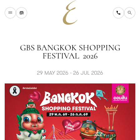
H
O
M
E
W
H
A
T
'
S
O
N
GBS BANGKOK SHOPPING
D
I
N
I
N
G
FESTIVAL 2026
S
H
O
P
P
I
N
G
D
E
P
A
R
T
M
E
N
T
S
T
O
R
E
D
I
R
E
C
T
O
R
Y
29 MAY 2026 - 26 JUL 2026
B
L
O
G
&
V
L
O
G
T
O
U
R
I
S
T
A
B
O
U
T
U
S
F
A
Q