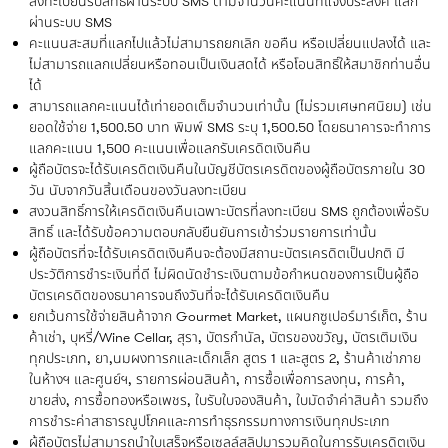
ลงทะเบียนรับสิทธิ์ผ่านระบบ SMS ตามจำนวนคะแนนที่แจ้งประสงค์ แลก
ผ่านระบบ SMS
คะแนนสะสมที่แลกไปแล้วไม่สามารถยกเลิก ขอคืน หรือเปลี่ยนแปลงได้ และ
ไม่สามารถแลกเปลี่ยนหรือทอนเป็นเงินสดได้ หรือโอนสิทธิ์ให้สมาชิกท่านอื่น
ได้
สามารถแลกคะแนนได้เท่ายอดเต็มจำนวนเท่านั้น (ไม่รวมเศษทศนิยม) เช่น
ยอดใช้จ่าย 1,500.50 บาท พิมพ์ SMS ระบุ 1,500.50 โดยธนาคารจะทำการ
แลกคะแนน 1,500 คะแนนเพื่อแลกรับเครดิตเงินคืน
ผู้ถือบัตรจะได้รับเครดิตเงินคืนในบัญชีบัตรเครดิตของผู้ถือบัตรภายใน 30
วัน นับจากวันสิ้นเดือนของวันลงทะเบียน
สงวนสิทธิ์การให้เครดิตเงินคืนเฉพาะบัตรที่ลงทะเบียน SMS ถูกต้องเพื่อรับ
สิทธิ์ และได้รับข้อความตอบกลับยืนยันการเข้าร่วมรายการเท่านั้น
ผู้ถือบัตรที่จะได้รับเครดิตเงินคืนจะต้องมีสถานะบัตรเครดิตเป็นปกติ มี
ประวัติการชำระเงินที่ดี ไม่ผิดนัดชำระเงินตามข้อกำหนดของการเป็นผู้ถือ
บัตรเครดิตของธนาคารจนถึงวันที่จะได้รับเครดิตเงินคืน
ยกเว้นการใช้จ่ายสินค้าจาก Gourmet Market, แผนกซูเปอร์มาร์เก็ต, ร้าน
ค้าเช่า, บุหรี่/Wine Cellar, สุรา, บัตรกำนัล, บัตรของขวัญ, บัตรเติมเงิน
ทุกประเภท, ยา,นมผงทารกและเด็กเล็ก สูตร 1 และสูตร 2, ร้านค้าเช่าภาย
ในห้างฯ และศูนย์ฯ, รายการผ่อนสินค้า, การซื้อเพื่อการลงทุน, การค้า,
ขายส่ง, การซื้อทองหรือเพชร, ใบรับใบจองสินค้า, ใบมัดจำค่าสินค้า รวมถึง
การชำระค่าสาธารณูปโภคและการทำธุรกรรมทางการเงินทุกประเภท
ผู้ถือบัตรไม่สามารถนำใบเสร็จหรือเซลล์สลิปมารวมคิดในการรับเครดิตเงิน