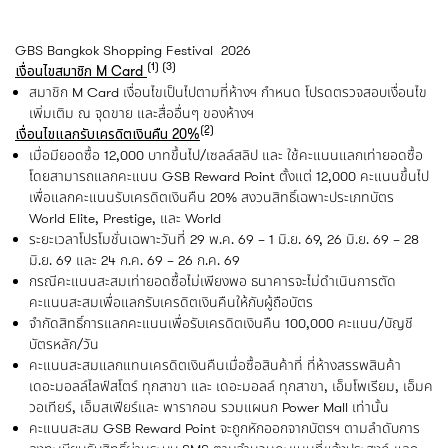
GBS Bangkok Shopping Festival 2026
(1) (3)
เงื่อนไขสมาชิก
M Card
สมาชิก M Card เงื่อนไขเป็นไปตามที่ห้างฯ กำหนด โปรดตรวจสอบเงื่อนไข
เพิ่มเติม ณ จุดขาย และสื่ออื่นๆ ของห้างฯ
(2)
เงื่อนไขแลกรับเครดิตเงินคืน 20%
เมื่อมียอดซื้อ 12,000 บาทขึ้นไป/เซลล์สลิป และ ใช้คะแนนแลกเท่ายอดซื้อ
โดยสามารถแลกคะแนน GSB Reward Point ตั้งแต่ 12,000 คะแนนขึ้นไป
เพื่อแลกคะแนนรับเครดิตเงินคืน 20% สงวนสิทธิ์เฉพาะประเภทบัตร
World Elite, Prestige, และ World
ระยะเวลาโปรโมชั่นเฉพาะวันที่ 29 พ.ค. 69 – 1 มิ.ย. 69, 26 มิ.ย. 69 – 28
มิ.ย. 69 และ 24 ก.ค. 69 – 26 ก.ค. 69
กรณีคะแนนสะสมเท่ายอดซื้อไม่เพียงพอ ธนาคารจะไม่ดำเนินการตัด
คะแนนสะสมเพื่อแลกรับเครดิตเงินคืนให้กับผู้ถือบัตร
จำกัดสิทธิ์การแลกคะแนนเพื่อรับเครดิตเงินคืน 100,000 คะแนน/บัญชี
บัตรหลัก/วัน
คะแนนสะสมแลกแทนเครดิตเงินคืนเมื่อซื้อสินค้าที่ ที่ห้างสรรพสินค้า
เดอะมอลล์ไลฟ์สโตร์ ทุกสาขา และ เดอะมอลล์ ทุกสาขา, เอ็มโพเรียม, เอ็มค
วอเทียร์, เอ็มสเฟียร์และ พารากอน รวมแผนก Power Mall เท่านั้น
คะแนนสะสม GSB Reward Point จะถูกหักออกจากบัตรฯ ตามลำดับการ