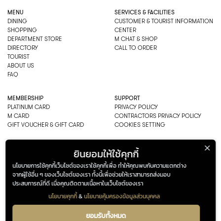
MENU
SERVICES & FACILITIES
DINING
CUSTOMER & TOURIST INFORMATION
SHOPPING
CENTER
DEPARTMENT STORE
M CHAT & SHOP
DIRECTORY
CALL TO ORDER
TOURIST
ABOUT US
FAQ
MEMBERSHIP
SUPPORT
PLATINUM CARD
PRIVACY POLICY
M CARD
CONTRACTORS PRIVACY POLICY
GIFT VOUCHER & GIFT CARD
COOKIES SETTING
EMPORIUM CO., LTD
ยินยอมให้ใช้คุกกี้
ADDRESS: 622 SUKHUMVIT ROAD,
นโยบายการใช้คุกกี้เว็บไซต์ของเราใช้คุกกี้เพื่อ ทำให้คุณพบกับความแตกต่าง
BANGKOK, THAILAND 10110
จากผู้ใช้อื่น ๆ ของเว็บไซต์ของเรา ทั้งนี้เพื่อช่วยให้เราสามารถส่งมอบ
PHONE : 0-2269-1000
ประสบการณ์ที่ดี เมื่อคุณติดตามเนื้อหาในเว็บไซต์ของเรา
OPEN HOURS:
DEPARTMENT, SHOPPING
นโยบายคุกกี้
&
นโยบายคุ้มครองข้อมูลส่วนบุคคล
EVERY DAY 10.00AM–22.00PM
ADDRESS
OPENING HOURS
622 Sukhumvit Road,
Department, Shopping
ยอมรับทั้งหมด
Bangkok, Thailand 10110
Every Day 10.00AM – 22.00PM