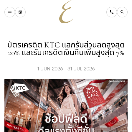
H
O
M
E
W
H
A
T
'
S
O
N
บัตรเครดิต KTC แลกรับส่วนลดสูงสุด
D
I
N
I
N
G
20% และรับเครดิตเงินคืนเพิ่มสูงสุด 7%
S
H
O
P
P
I
N
G
D
E
P
A
R
T
M
E
N
T
S
T
O
R
E
D
I
R
E
C
T
O
R
Y
1 JUN 2026 - 31 JUL 2026
B
L
O
G
&
V
L
O
G
T
O
U
R
I
S
T
A
B
O
U
T
U
S
F
A
Q