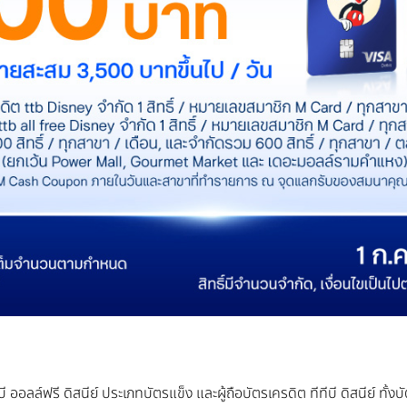
ีบี ออลล์ฟรี ดิสนีย์ ประเภทบัตรแข็ง และผู้ถือบัตรเครดิต ทีทีบี ดิสนีย์ ท