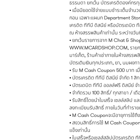
ธรรมดา ยกเว้น บัตรเครดิตองค์กรท
• เมื่อมียอดใช้จ่ายแบบชำระเต็มจำนว
กอน เฉพาะแผนก Department Store 
เครดิต ทีทีบี ดิสนีย์ หรือบัตรเดบิต ท
ณ ห้างสรรพสินค้าเท่านั้น ระหว่างวันท
• ยกเว้นรายการจาก M Chat & Shop, 
WWW.MCARDSHOP.COM, รายการใช้จ่า
มาร์เก็ต, ร้านค้าเช่าภายในห้างสรรพ
บัตรเติมเงินทุกประเภท, ยา, นมผงทาร
• รับ M Cash Coupon 500 บาท เมื่อ
• บัตรเครดิต ทีทีบี ดิสนีย์ จำกัด 1
• บัตรเดบิต ทีทีบี ออลล์ฟรี ดิสนีย์
• จำกัดรวม 100 สิทธิ์/ ทุกสาขา / เ
• รับสิทธิ์โดยนำใบเสร็จ เซลล์สลิป แล
ลงทะเบียนรับสิทธิ์ ภายในวันที่ทำรา
• M Cash Couponจะมีอายุการใช้ถึงวั
• สงวนสิทธิ์การใช้ M Cash Coupon สำห
แข็งเท่านั้น
• ใบเสร็จหรือเซลส์สลิปบัตรเครดิต ทีที