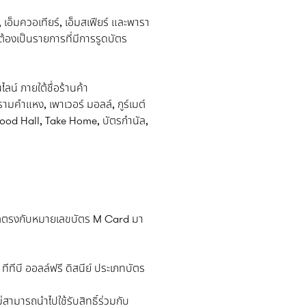
เอ็มควอเทียร์, เอ็มสเฟียร์ และพารา
งเป็นรายการที่มีการรูดบัตร
น์ ภายใต้ชื่อร้านค้า
ำแหง, เพาเวอร์ มอลล์, กูร์เมต์
 Food Hall, Take Home, บัตรกำนัล,
่อ-สกุลตรงกับหมายเลขบัตร M Card มา
ทีทีบี ออลล์ฟรี ดิสนีย์ ประเภทบัตร
ไม่สามารถนำไปใช้รับสิทธิ์ร่วมกับ