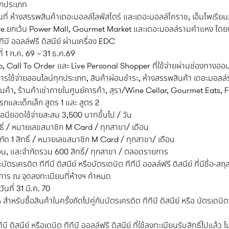
ุกประเภท
นที่ ห้างสรรพสินค้าเดอะมอลล์ไลฟ์สโตร์ และเดอะมอลล์โคราช, เอ็มโพเรียม, 
ยกเว้น Power Mall, Gourmet Market และเดอะมอลล์รามคำแหง โดยต้อ
ีทีบี ออลล์ฟรี ดิสนีย์ ผ่านเครื่อง EDC
ี่ 1 ก.ค. 69 – 31 ธ.ค.69
Call To Order และ Live Personal Shopper ที่ใช้จ่ายผ่านช่องทางออนไล
ยออนไลน์ทุกประเภท, สินค้าผ่อนชำระ, ห้างสรรพสินค้า เดอะมอลล์รามค
สินค้า, ร้านค้าเช่าภายในศูนย์การค้า, สุรา/Wine Cellar, Gourmet Eats,
กและเด็กเล็ก สูตร 1 และ สูตร 2
มียอดใช้จ่ายสะสม 3,500 บาทขึ้นไป / วัน
 สิทธิ์ / หมายเลขสมาชิก M Card / ทุกสาขา/ เดือน
 จำกัด 1 สิทธิ์ / หมายเลขสมาชิก M Card / ทุกสาขา/ เดือน
ดือน, และจำกัดรวม 600 สิทธิ์/ ทุกสาขา / ตลอดรายการ
ะบัตรเครดิต ทีทีบี ดิสนีย์ หรือบัตรเดบิต ทีทีบี ออลล์ฟรี ดิสนีย์ ที่มีชื
ยการ ณ จุดลงทะเบียนที่ห้างฯ กำหนด
นที่ 31 มี.ค. 70
รับซื้อสินค้าในครั้งถัดไปคู่กับบัตรเครดิต ทีทีบี ดิสนีย์ หรือ บัตรเดบิต 
บี ดิสนีย์ หรือเดบิต ทีทีบี ออลล์ฟรี ดิสนีย์ ที่ใช้ลงทะเบียนรับสิทธิ์ไปแล้ว 