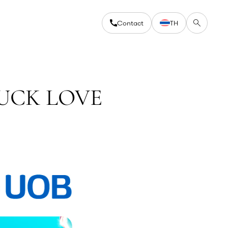
Contact
TH
LUCK LOVE