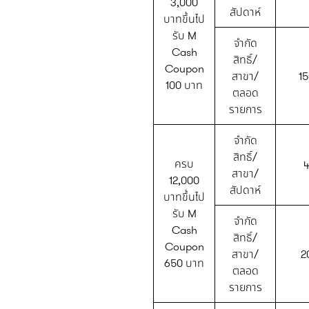
3,000
สัปดาห์
บาทขึ้นไป
รับ M
จำกัด
Cash
สิทธิ์/
Coupon
สาขา/
1
100 บาท
ตลอด
รายการ
จำกัด
สิทธิ์/
ครบ
สาขา/
12,000
สัปดาห์
บาทขึ้นไป
รับ M
จำกัด
Cash
สิทธิ์/
Coupon
สาขา/
2
650 บาท
ตลอด
รายการ