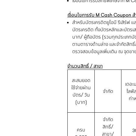
เงื่อนไขการรับสิทธิพิเศษจาก M C
เงื่อนไขการรับ
M Cash Coupon สำห
สำหรับบัตรเครดิตยูโอบี รีเสิร์ฟ
บัตรเครดิต ทั้งบัตรหลักและบัตร
บาท/ ผู้ถือบัตร (รวมทุกประเภทบ
ตามตารางด้านล่าง และจำกัดสิทธิ์
ตรวจสอบข้อมูลเพิ่มเติม ณ จุดขา
จำนวนสิทธิ์ / สาขา
สะสมยอด
เดอะ
ใช้จ่ายผ่าน
จำกัด
ไลฟ์ส
บัตร/ วัน
ท่า
(บาท)
จำกัด
สิทธิ์/
ครบ
3
สาขา/