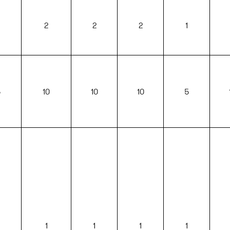
2
2
2
1
5
10
10
10
5
1
1
1
1