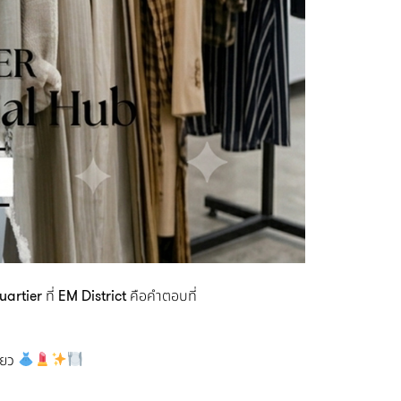
artier
ที่
EM District
คือคำตอบที่
ดียว