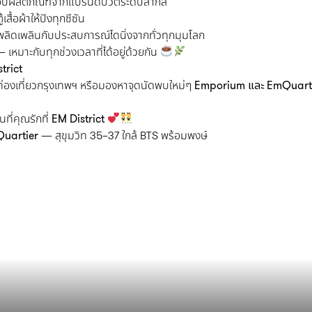
ผลิตภัณฑ์จากแบรนด์บิวตี้ระดับสากล
สื้อผ้าให้ปังทุกซีซัน
ลิดเพลินกับประสบการณ์ไดนิ่งจากทั่วทุกมุมโลก
 เหมาะกับทุกช่วงเวลาที่ได้อยู่ด้วยกัน
trict
ปท่องเที่ยวกรุงเทพฯ หรือมองหาจุดนัดพบใหม่ๆ
Emporium และ EmQuart
ที่คุณรักที่
EM District
uartier
— สุขุมวิท 35–37 ใกล้ BTS พร้อมพงษ์