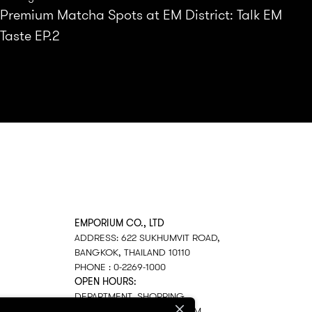
Premium Matcha Spots at EM District: Talk EM
Taste EP.2
EMPORIUM CO., LTD
ADDRESS: 622 SUKHUMVIT ROAD,
BANGKOK, THAILAND 10110
PHONE : 0-2269-1000
OPEN HOURS:
DEPARTMENT, SHOPPING
EVERY DAY 10.00AM–22.00PM