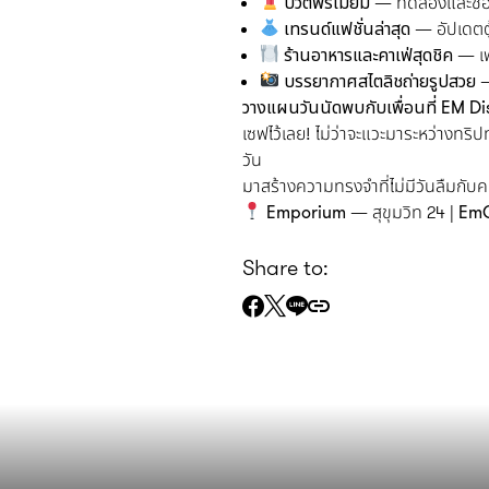
บิวตี้พรีเมียม
— ทดลองและช้อป
เทรนด์แฟชั่นล่าสุด
— อัปเดตตู้เ
ร้านอาหารและคาเฟ่สุดชิค
— เพ
บรรยากาศสไตลิชถ่ายรูปสวย
—
วางแผนวันนัดพบกับเพื่อนที่ EM Dis
เซฟไว้เลย! ไม่ว่าจะแวะมาระหว่างทริ
วัน
มาสร้างความทรงจำที่ไม่มีวันลืมกับคน
Emporium
— สุขุมวิท 24 |
EmQ
Share to: