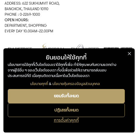
ADDRESS: 622 SUKHUMVIT ROAD,
BANGKOK, THAILAND 10110
PHONE : 0-2269-1000
OPEN HOURS:
DEPARTMENT, SHOPPING
EVERY DAY 10.00AM–22.00PM
ยินยอมให้ใช้คุกกี้
นโยบายการใช้คุกกี้เว็บไซต์ของเราใช้คุกกี้เพื่อ ทำให้คุณพบกับความแตกต่าง
FOLLOW US ON
© THE EMPORIUM 2025
::*
จากผู้ใช้อื่น ๆ ของเว็บไซต์ของเรา ทั้งนี้เพื่อช่วยให้เราสามารถส่งมอบ
ALL RIGHTS RESERVED
ประสบการณ์ที่ดี เมื่อคุณติดตามเนื้อหาในเว็บไซต์ของเรา
นโยบายคุกกี้
&
นโยบายคุ้มครองข้อมูลส่วนบุคคล
ADDRESS
OPENING HOURS
622 Sukhumvit Road,
Department, Shopping
ยอมรับทั้งหมด
Bangkok, Thailand 10110
Every Day 10.00AM – 22.00PM
0-2269-1000
ปฏิเสธทั้งหมด
Google maps
การตั้งค่าคุกกี้
FOLLOW US ON
EN